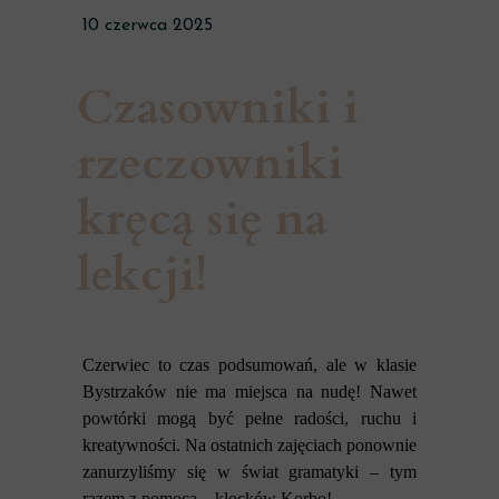
10 czerwca 2025
Czasowniki i
rzeczowniki
kręcą się na
lekcji!
Czerwiec to czas podsumowań, ale w klasie
Bystrzaków nie ma miejsca na nudę! Nawet
powtórki mogą być pełne radości, ruchu i
kreatywności. Na ostatnich zajęciach ponownie
zanurzyliśmy się w świat gramatyki – tym
razem z pomocą... klocków Korbo!