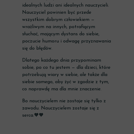
idealnych ludzi ani idealnych nauczycieli.
Nauczyciel powinien być przede
wszystkim dobrym człowiekiem —
wrażliwym na innych, potrafiącym
słuchać, mającym dystans do siebie,
poczucie humoru i odwagę przyznawania
się do błędów.
Dlatego każdego dnia przypominam
sobie, po co tu jestem — dla dzieci, które
potrzebują wiary w siebie, ale także dla
siebie samego, aby żyć w zgodzie z tym,
co naprawdę ma dla mnie znaczenie.
Bo nauczycielem nie zostaje się tylko z
zawodu. Nauczycielem zostaje się z
serca.🧡🧡