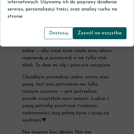
internetowych. Używamy ich do poprawy działania
moc zmieniania szkoły — tej małej,
serwisu, personalizacji treści, oraz analizy ruchu na
codziennej, klasowej.
stronie.
Dziś, mimo wszystkich trudności, które
spotykamy w edukacji i w codziennym
Dostosuj
Zezwól na wszystkie
życiu, wciąż myślę, że to, co robię, robię
nie tylko dla innych, ale również dla
siebie — aby moje życie miało sens, abym
naprawdę je przeżywał, a nie tylko stał
obok. To daje mi siłę i poczucie szczęścia.
Chciałbym powiedzieć jedno: warto mieć
pasję. Jest ona potrzebna nie tylko
naszym uczniom — jest potrzebna
przede wszystkim nam samym. Ludzie z
pasją potrafią przetrwać trudności
codzienności, żyją pełnią życia i czują się
spełnieni.🧡
Nie musimy być idealni. Nie ma