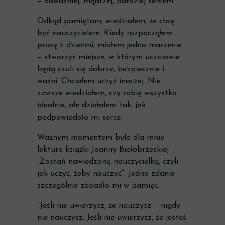
– odważniej, mądrzej, bardziej sercem.
Odkąd pamiętam, wiedziałem, że chcę
być nauczycielem. Kiedy rozpocząłem
pracę z dziećmi, miałem jedno marzenie
– stworzyć miejsce, w którym uczniowie
będą czuli się dobrze, bezpiecznie i
ważni. Chciałem uczyć inaczej. Nie
zawsze wiedziałem, czy robię wszystko
idealnie, ale działałem tak, jak
podpowiadało mi serce.
Ważnym momentem była dla mnie
lektura książki Joanny Białobrzeskiej
„Zostań nawiedzoną nauczycielką, czyli
jak uczyć, żeby nauczyć”. Jedno zdanie
szczególnie zapadło mi w pamięć:
„Jeśli nie uwierzysz, że nauczysz – nigdy
nie nauczysz. Jeśli nie uwierzysz, że jesteś