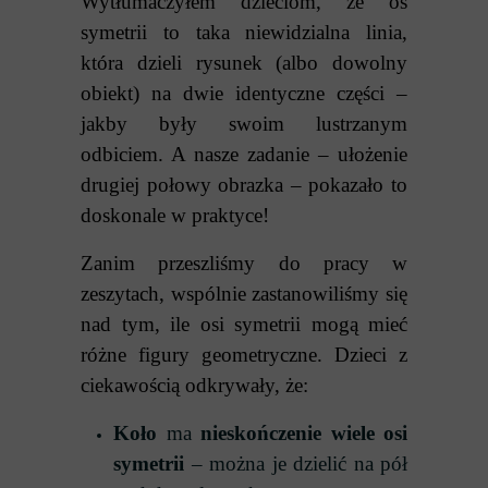
Wytłumaczyłem dzieciom, że oś
symetrii to taka niewidzialna linia,
która dzieli rysunek (albo dowolny
obiekt) na dwie identyczne części –
jakby były swoim lustrzanym
odbiciem. A nasze zadanie – ułożenie
drugiej połowy obrazka – pokazało to
doskonale w praktyce!
Zanim przeszliśmy do pracy w
zeszytach, wspólnie zastanowiliśmy się
nad tym, ile osi symetrii mogą mieć
różne figury geometryczne. Dzieci z
ciekawością odkrywały, że:
Koło
ma
nieskończenie wiele osi
symetrii
– można je dzielić na pół