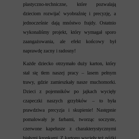
plastyczno-techniczne, które pozwalają
dzieciom rozwijać wyobraźnię i precyzję, a
jednocześnie dają mnóstwo frajdy. Ostatnio
wykonaliśmy projekt, który wymagał sporo
zaangażowania, ale efekt końcowy był
naprawdę zacny i radosny!
Każde dziecko otrzymało duży karton, który
stał się tłem naszej pracy – lasem pełnym
trawy, gdzie zamieszkały nasze muchomorki.
Dzieci z pojemników po jajkach wycięły
czapeczki naszych grzybków – to była
prawdziwa precyzja i skupienie! Następnie
pomalowały je farbami, tworząc soczyste,
czerwone kapelusze z charakterystycznymi
białymi kropkami. Z kartonu wycięły też nóżki