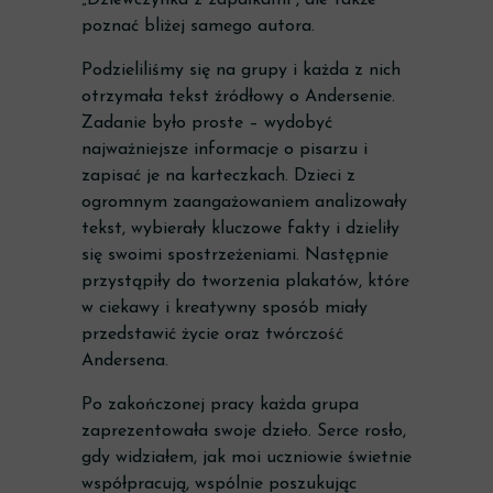
„Dziewczynka z zapałkami”, ale także
poznać bliżej samego autora.
Podzieliliśmy się na grupy i każda z nich
otrzymała tekst źródłowy o Andersenie.
Zadanie było proste – wydobyć
najważniejsze informacje o pisarzu i
zapisać je na karteczkach. Dzieci z
ogromnym zaangażowaniem analizowały
tekst, wybierały kluczowe fakty i dzieliły
się swoimi spostrzeżeniami. Następnie
przystąpiły do tworzenia plakatów, które
w ciekawy i kreatywny sposób miały
przedstawić życie oraz twórczość
Andersena.
Po zakończonej pracy każda grupa
zaprezentowała swoje dzieło. Serce rosło,
gdy widziałem, jak moi uczniowie świetnie
współpracują, wspólnie poszukując