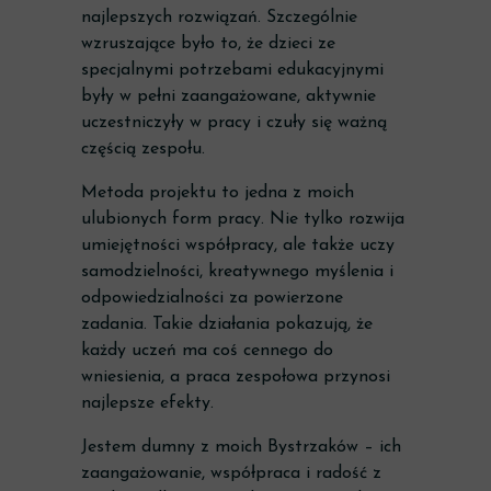
najlepszych rozwiązań. Szczególnie
wzruszające było to, że dzieci ze
specjalnymi potrzebami edukacyjnymi
były w pełni zaangażowane, aktywnie
uczestniczyły w pracy i czuły się ważną
częścią zespołu.
Metoda projektu to jedna z moich
ulubionych form pracy. Nie tylko rozwija
umiejętności współpracy, ale także uczy
samodzielności, kreatywnego myślenia i
odpowiedzialności za powierzone
zadania. Takie działania pokazują, że
każdy uczeń ma coś cennego do
wniesienia, a praca zespołowa przynosi
najlepsze efekty.
Jestem dumny z moich Bystrzaków – ich
zaangażowanie, współpraca i radość z