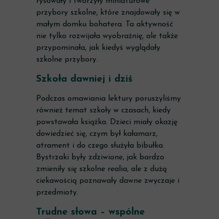
rysowały i tworzyły miniaturowe
przybory szkolne, które znajdowały się w
małym domku bohatera. Ta aktywność
nie tylko rozwijała wyobraźnię, ale także
przypominała, jak kiedyś wyglądały
szkolne przybory.
Szkoła dawniej i dziś
Podczas omawiania lektury poruszyliśmy
również temat szkoły w czasach, kiedy
powstawała książka. Dzieci miały okazję
dowiedzieć się, czym był kałamarz,
atrament i do czego służyła bibułka.
Bystrzaki były zdziwione, jak bardzo
zmieniły się szkolne realia, ale z dużą
ciekawością poznawały dawne zwyczaje i
przedmioty.
Trudne słowa – wspólne