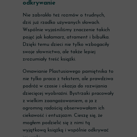
odkrywanie
Nie zabrakło też rozmów o trudnych,
dziś już rzadko używanych słowach.
Wspólnie wyjaśniliśmy znaczenie takich
pojęć jak kałamarz, atrament i bibułka.
Dzięki temu dzieci nie tylko wzbogaciły
swoje słownictwo, ale także lepiej
zrozumiały treść książki.
Omawianie Plastusiowego pamiętnika to
nie tylko praca z tekstem, ale prawdziwa
podróż w czasie i okazja do rozwijania
dziecięcej wyobraźni. Bystrzaki pracowały
z wielkim zaangażowaniem, a ja z
ogromną radością obserwowałam ich
ciekawość i entuzjazm. Cieszę się, że
mogłem podzielić się z nimi tą
wyjątkową książką i wspólnie odkrywać