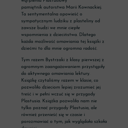
wątpienia Plastusiowy
pamiętnik autorstwa Marii Kownackiej.
Ta sentymentalna opowieść o
sympatycznym ludziku z plasteliny od
zawsze budzi we mnie ciepłe
wspomnienia z dzieciństwa. Dlatego
każda możliwość omawiania tej książki z
dziećmi to dla mnie ogromna radość.
Tym razem Bystrzaki z klasy pierwszej z
ogromnym zaangażowaniem przystąpiły
do aktywnego omawiania lektury.
Książkę czytaliśmy razem w klasie, co
pozwoliło dzieciom lepiej zrozumieć jej
treść i w pełni wczuć się w przygody
Plastusia. Książka pozwoliła nam nie
tylko poznać przygody Plastusia, ale
również przenieść się w czasie i
porozmawiać o tym, jak wyglądała szkoła