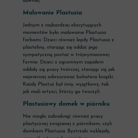
dawniej.
Malowanie Plastusia
Jednym z najbardziej ekscytujących
momentów było malowanie Plastusia
farbami. Dzieci również lepiły Plastusia z
plasteliny, starając się oddać jego
sympatyczną postać w trójwymiarowej
formie. Dzieci z ogromnym zapałem
oddały się pracy twórczej, starając się jak
najwierniej odwzorować bohatera książki.
Każdy Plastuś był inny, wyjątkowy, tak
jak mali artyści, którzy go tworzyli.
Plastusiowy domek w piórniku
Nie mogło zabraknąć również pracy
plastycznej związanej z piórnikiem, czyli
domkiem Plastusia. Bystrzaki wyklejały,