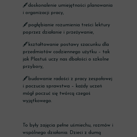
🖋️doskonalenie umiejętności planowania
i organizacji pracy,
🖋️pogłębianie rozumienia treści lektury
poprzez działanie i przeżywanie,
🖋️kształtowanie postawy szacunku dla
przedmiotów codziennego użytku – tak
jak Plastuś uczy nas dbałości o szkolne
przybory,
🖋️budowanie radości z pracy zespołowej
i poczucia sprawstwa – każdy uczeń
mógł poczuć się twórcą czegoś
wyjątkowego.
To były zajęcia pełne uśmiechu, rozmów i
wspólnego działania. Dzieci z dumą