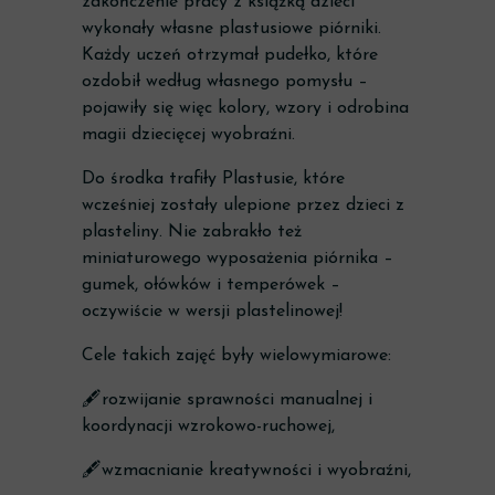
zakończenie pracy z książką dzieci
wykonały własne plastusiowe piórniki.
Każdy uczeń otrzymał pudełko, które
ozdobił według własnego pomysłu –
pojawiły się więc kolory, wzory i odrobina
magii dziecięcej wyobraźni.
Do środka trafiły Plastusie, które
wcześniej zostały ulepione przez dzieci z
plasteliny. Nie zabrakło też
miniaturowego wyposażenia piórnika –
gumek, ołówków i temperówek –
oczywiście w wersji plastelinowej!
Cele takich zajęć były wielowymiarowe:
🖋️rozwijanie sprawności manualnej i
koordynacji wzrokowo-ruchowej,
🖋️wzmacnianie kreatywności i wyobraźni,