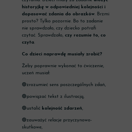
czytania. Dzieci miały za zadanie
ułożyć
historyjkę w odpowiedniej kolejności i
dopasować zdania do obrazków
. Brzmi
prosto? Tylko pozornie. Bo to zadanie
nie sprawdzało, czy dziecko potrafi
czytać. Sprawdzało,
czy rozumie to, co
czyta
.
Co dzieci naprawdę musiały zrobić?
Żeby poprawnie wykonać to ćwiczenie,
uczeń musiał:
🟢zrozumieć sens poszczególnych zdań,
🟢powiązać tekst z ilustracją,
🟢ustalić
kolejność zdarzeń
,
🟢zauważyć relacje przyczynowo-
skutkowe,