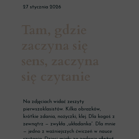
27 stycznia 2026
Tam, gdzie
zaczyna się
sens, zaczyna
się czytanie
Na zdjęciach widać zeszyty
pierwszoklasistów. Kilka obrazków,
krótkie zdania, nożyczki, klej. Dla kogoś z
zewnątrz — zwykła „układanka”. Dla mnie
— jedno z ważniejszych ćwiczeń w nauce