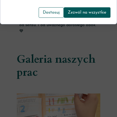
— to wiemy, że dajemy mu dokładnie to,
czego będzie potrzebował dalej.
Dostosuj
Zezwól na wszystkie
Bo czytanie ze zrozumieniem zaczyna się
od sensu. I od uważnego dorosłego obok.
💙
Galeria naszych
prac