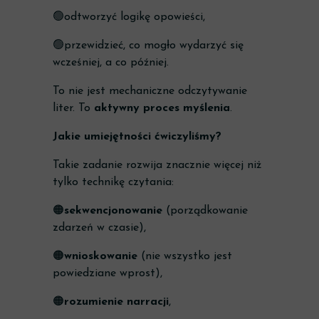
🟢odtworzyć logikę opowieści,
🟢przewidzieć, co mogło wydarzyć się
wcześniej, a co później.
To nie jest mechaniczne odczytywanie
liter. To
aktywny proces myślenia
.
Jakie umiejętności ćwiczyliśmy?
Takie zadanie rozwija znacznie więcej niż
tylko technikę czytania:
🟠
sekwencjonowanie
(porządkowanie
zdarzeń w czasie),
🟠
wnioskowanie
(nie wszystko jest
powiedziane wprost),
🟠
rozumienie narracji
,