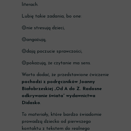
literach.
Lubię takie zadania, bo one:
🟡nie stresują dzieci,
🟡angażują,
🟡dają poczucie sprawczości,
🟡pokazują, że czytanie ma sens.
Warto dodać, że przedstawione ćwiczenie
pochodzi z podręczników Joanny
Białobrzeskiej „Od A do Z. Radosne
odkrywanie świata” wydawnictwa
Didasko
.
To materiały, które bardzo świadomie
prowadzą dziecko od pierwszego
kontaktu z tekstem do realnego