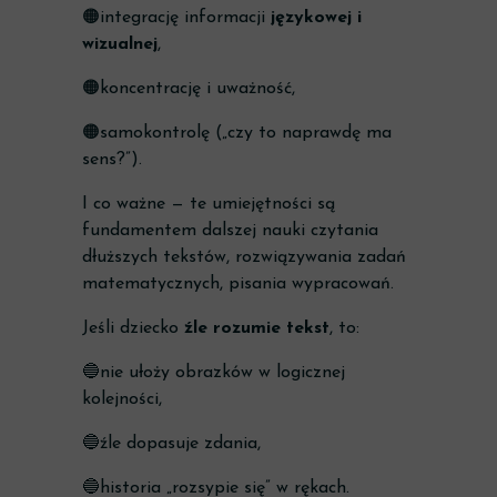
🟠integrację informacji
językowej i
wizualnej
,
🟠koncentrację i uważność,
🟠samokontrolę („czy to naprawdę ma
sens?”).
I co ważne — te umiejętności są
fundamentem dalszej nauki czytania
dłuższych tekstów, rozwiązywania zadań
matematycznych, pisania wypracowań.
Jeśli dziecko
źle rozumie tekst
, to:
🔵nie ułoży obrazków w logicznej
kolejności,
🔵źle dopasuje zdania,
🔵historia „rozsypie się” w rękach.