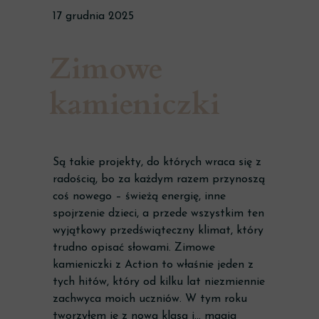
17 grudnia 2025
Zimowe
kamieniczki
Są takie projekty, do których wraca się z
radością, bo za każdym razem przynoszą
coś nowego – świeżą energię, inne
spojrzenie dzieci, a przede wszystkim ten
wyjątkowy przedświąteczny klimat, który
trudno opisać słowami. Zimowe
kamieniczki z Action to właśnie jeden z
tych hitów, który od kilku lat niezmiennie
zachwyca moich uczniów. W tym roku
tworzyłem je z nową klasą i… magia