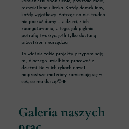
kamieniczki obok siebie, powstała mała,
rozświetlona uliczka. Każdy domek inny,
każdy wyjątkowy. Patrząc na nie, trudno
nie poczuć dumy – z dzieci, z ich
zaangażowania, z tego, jak pięknie
potrafią tworzyć, jeśli tylko dostaną
przestrzeń i narzędzia.
To właśnie takie projekty przypominają
mi, dlaczego uwielbiam pracować z
dziećmi. Bo w ich rękach nawet
najprostsze materiały zamieniają się w
coś, co ma duszę.😍🎄
Galeria naszych
prac