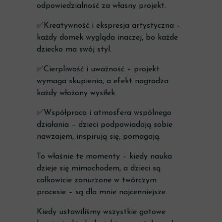
odpowiedzialność za własny projekt.
✅Kreatywność i ekspresja artystyczna –
każdy domek wygląda inaczej, bo każde
dziecko ma swój styl.
✅Cierpliwość i uważność – projekt
wymaga skupienia, a efekt nagradza
każdy włożony wysiłek.
✅Współpraca i atmosfera wspólnego
działania – dzieci podpowiadają sobie
nawzajem, inspirują się, pomagają.
To właśnie te momenty – kiedy nauka
dzieje się mimochodem, a dzieci są
całkowicie zanurzone w twórczym
procesie – są dla mnie najcenniejsze.
Kiedy ustawiliśmy wszystkie gotowe