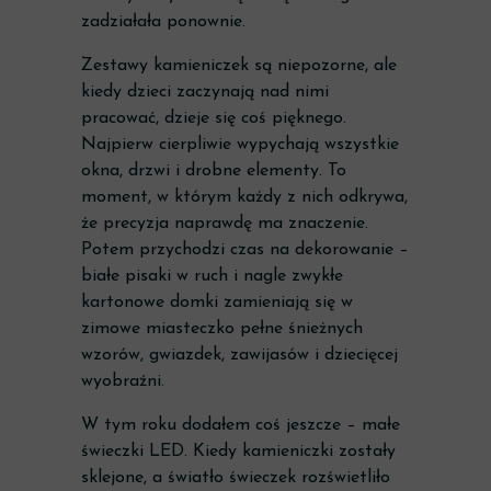
zadziałała ponownie.
Zestawy kamieniczek są niepozorne, ale
kiedy dzieci zaczynają nad nimi
pracować, dzieje się coś pięknego.
Najpierw cierpliwie wypychają wszystkie
okna, drzwi i drobne elementy. To
moment, w którym każdy z nich odkrywa,
że precyzja naprawdę ma znaczenie.
Potem przychodzi czas na dekorowanie –
białe pisaki w ruch i nagle zwykłe
kartonowe domki zamieniają się w
zimowe miasteczko pełne śnieżnych
wzorów, gwiazdek, zawijasów i dziecięcej
wyobraźni.
W tym roku dodałem coś jeszcze – małe
świeczki LED. Kiedy kamieniczki zostały
sklejone, a światło świeczek rozświetliło